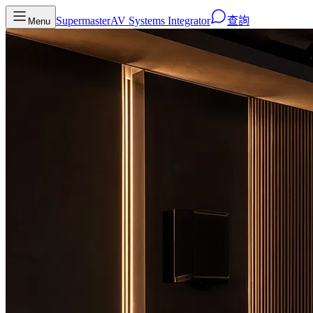
Supermaster
AV Systems Integrator
查詢
Menu