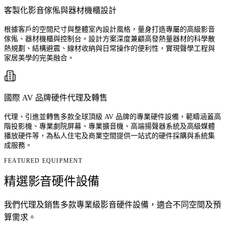
客製化影音傢俬與器材機櫃設計
根據客戶的空間尺寸與整體室內設計風格，量身打造專屬的高級影音
傢俬、器材機櫃與控制台。設計方案深度兼顧高發熱量器材的科學散
熱規劃、結構避震、線材收納與日常操作的便利性，實現聲學工程與
家居美學的完美融合。
國際 AV 品牌硬件代理及轉售
代理、引進並轉售多款全球頂級 AV 品牌的專業硬件設備，範疇涵蓋高
階投影機、專業劇院屏幕、專業擴音機、高端揚聲器系統及高級媒體
播放硬件等，為私人住宅及商業空間提供一站式的硬件採購與系統集
成服務。
FEATURED EQUIPMENT
精選
影音硬件設備
我們代理及銷售多款專業級影音硬件設備，適合不同空間及預
算需求。