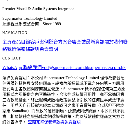
Premier Visual & Audio Systems Integrator
Supermaster Technology Limited
頂級視聽系統整合商 · Since 1989
NAVIGATION
主頁
產品目錄
客戶案例
影音方案
音響套裝
最新資訊
關於我們
聯
絡我們
保養條款與免責聲明
CONTACT
WhatsApp 聯絡我們
vod@supermaster.com.hk
supermaster.com.hk
法律免責聲明：本公司 Supermaster Technology Limited 僅作為影音硬
件設備的銷售與安裝供應商。設備內所搭載或下載之任何第三方應用
程式均由各軟體開發商獨立營運。Supermaster 概不保證任何第三方應
用程式內所提供之內容準確性、合法性或持續可用性，亦不承擔因第
三方軟體變更、終止服務或版權政策調整所引致的任何民事或法律責
任。用戶因自行接駁未經本公司認可之家用音響設備（包括但不限於
家用 Soundbar）而導致的硬體損壞、延遲或同步問題，本公司概不負
責。相關軟體之服務條款與隱私權政策，均以該軟體供應商之官方最
終公告為準。
查閱完整保養條款與免責聲明